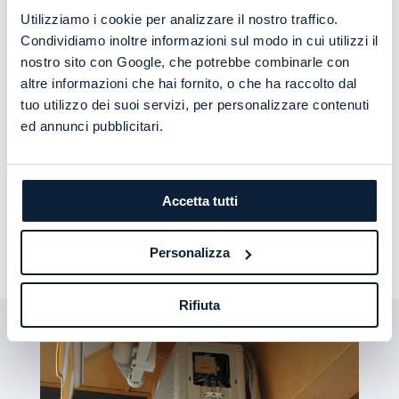
simile, gli impianti di condizionamento e quelli di
Utilizziamo i cookie per analizzare il nostro traffico.
refrigerazioni si configurano come soluzione
Condividiamo inoltre informazioni sul modo in cui utilizzi il
completamente differenti. Gli
impianti di
nostro sito con Google, che potrebbe combinarle con
condizionamento industriale
servono, infatti, per
altre informazioni che hai fornito, o che ha raccolto dal
stabilire la
temperatura opportuna
all’interno di
tuo utilizzo dei suoi servizi, per personalizzare contenuti
ambienti industriali di grandi dimensioni e permettere,
ed annunci pubblicitari.
dunque, lavorazioni che richiedono di condizioni
particolari o che le creano a loro volta, come la
saldatura che emana grandi quantità di calore. Gli
impianti di refrigerazione industriali
garantiscono,
Accetta tutti
invece, il mantenimento di
basse temperature
per
permettere la conservazione di merce particolare
Personalizza
come prodotti farmaceutici o alimenti.
Rifiuta