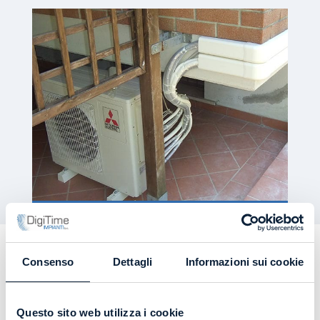
Impianti di condizionamento
Consenso
Dettagli
Informazioni sui cookie
e di refrigerazione: occhio
alle differenze
Questo sito web utilizza i cookie
Sebbene presentino un funzionamento abbastanza