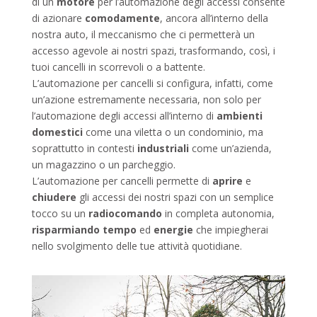
di un
motore
per l’automazione degli accessi consente
di azionare
comodamente
, ancora all’interno della
nostra auto, il meccanismo che ci permetterà un
accesso agevole ai nostri spazi, trasformando, così, i
tuoi cancelli in scorrevoli o a battente.
L’automazione per cancelli si configura, infatti, come
un’azione estremamente necessaria, non solo per
l’automazione degli accessi all’interno di
ambienti
domestici
come una viletta o un condominio, ma
soprattutto in contesti
industriali
come un’azienda,
un magazzino o un parcheggio.
L’automazione per cancelli permette di
aprire
e
chiudere
gli accessi dei nostri spazi con un semplice
tocco su un
radiocomando
in completa autonomia,
risparmiando tempo
ed
energie
che impiegherai
nello svolgimento delle tue attività quotidiane.