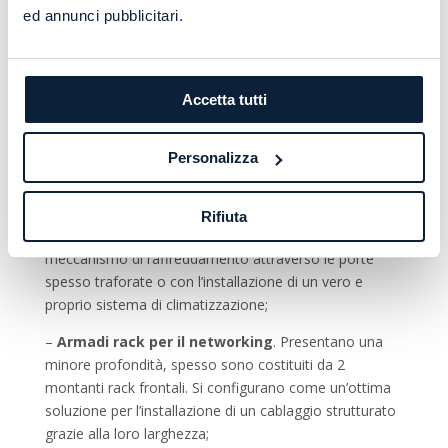
Un armadio rack si compone di due o più scaffalature,
ed annunci pubblicitari.
chiamati montanti rack, la quantità di questi ultimi varia
a seconda delle necessità e della tipologia dell’armadio
stesso. Possiamo distinguere, dunque, le diverse
Accetta tutti
tipologie di armadi rack presenti sul mercato in:
–
Armadi rack per server
. Si distinguono per la loro
Personalizza
maggiore profondità e per i sistemi antiribaltamento,
che fanno di questa tipologia quella più sicura. Sono
perfetti, inoltre, per ambienti caratterizzati da uno
Rifiuta
scambio termico elevato, attivano, infatti, un
meccanismo di raffreddamento attraverso le porte
spesso traforate o con l’installazione di un vero e
proprio sistema di climatizzazione;
–
Armadi rack per il networking
. Presentano una
minore profondità, spesso sono costituiti da 2
montanti rack frontali. Si configurano come un’ottima
soluzione per l’installazione di un cablaggio strutturato
grazie alla loro larghezza;