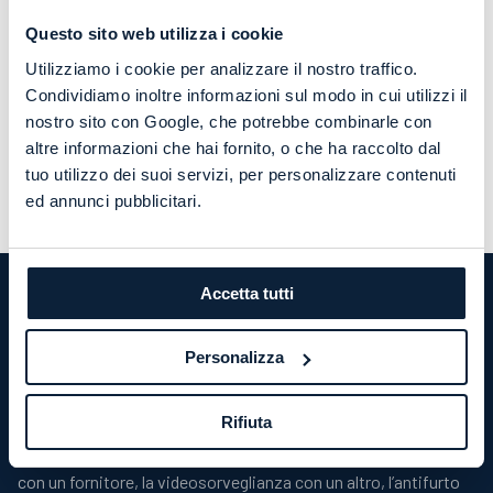
LED, fotovoltaico e reti dati
Questo sito web utilizza i cookie
Illuminazione LED industriale, impianti fotovoltaici per
Utilizziamo i cookie per analizzare il nostro traffico.
ridurre i consumi e infrastrutture di rete cablata e fibra
Condividiamo inoltre informazioni sul modo in cui utilizzi il
ottica. Soluzioni coordinate con l’impianto elettrico per
nostro sito con Google, che potrebbe combinarle con
massimizzare efficienza e ordine.
altre informazioni che hai fornito, o che ha raccolto dal
SCOPRI LE SOLUZIONI
tuo utilizzo dei suoi servizi, per personalizzare contenuti
ed annunci pubblicitari.
Accetta tutti
IL NOSTRO VALORE AGGIUNTO
Impianto elettrico e sicurezza: un
Personalizza
sistema unico, un unico referente.
Rifiuta
La maggior parte delle aziende gestisce l’impianto elettrico
con un fornitore, la videosorveglianza con un altro, l’antifurto