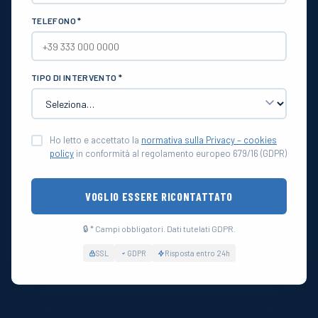
TELEFONO *
TIPO DI INTERVENTO *
Ho letto e accettato la
normativa sulla Privacy – cookies
policy
in conformità al regolamento europeo 679/16 (GDPR)
VOGLIO ESSERE RICONTATTATO
🔒 * Campi obbligatori. Dati tutelati GDPR.
SSL
GDPR
Risposta entro 24h