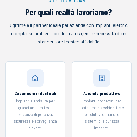
A CHI CI RIVOLGIAMO
Per quali realtà lavoriamo?
Digitime è il partner ideale per aziende con impianti elettrici
complessi, ambienti produttivi esigenti e necessità di un
interlocutore tecnico affidabile.
Capannoni industriali
Aziende produttive
Impianti su misura per
Impianti progettati per
grandi ambienti con
sostenere macchinari, cicli
esigenze di potenza,
produttivi continui e
sicurezza e sorveglianza
sistemi di sicurezza
elevate.
integrati.