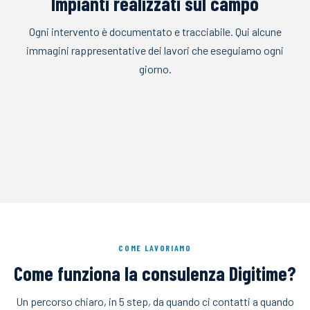
Impianti realizzati sul campo
Ogni intervento è documentato e tracciabile. Qui alcune
immagini rappresentative dei lavori che eseguiamo ogni
giorno.
QUADRI ELETTRICI INDUSTRIALI
POSA IMPIANTI E CABLAGGI
INSTALLAZIONE E COLLAUDO
MANUTENZIONE IMPIANTI
POSA CAVI E TUBAZIONI
IMPIANTI FOTOVOLTAICI
COME LAVORIAMO
Come funziona la consulenza Digitime?
Un percorso chiaro, in 5 step, da quando ci contatti a quando