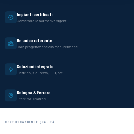
Impianti certificati
Conformi alle normative vigenti
Un unico referente
Dalla progettazione alla manutenzione
Soluzioni integrate
Elettrico, sicurezza, LED, dati
Bologna & Ferrara
E territori limitrofi
CERTIFICAZIONI
E QUALITÀ